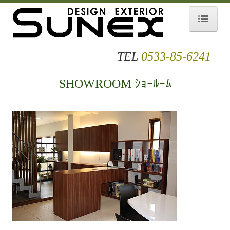
Home
TEL
0533-85-6241
Company 企業情報
SHOWROOM ｼｮｰﾙｰﾑ
Shop Info 店舗案内
ショールーム／展示場
Our Works 施工事例
オープンエクステリア
クローズエクステリア
セミクローズエクステリア
ガーデン／リフォーム